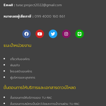
Email :
turac.project2022@gmail.com
หมายเลขผู้เสียภาษี :
099 4000 160 861
F
Y
T
I
L
a
o
w
n
i
c
u
i
s
n
e
t
t
t
e
แนะนำหน่วยงาน
b
u
t
a
o
b
e
g
o
e
r
r
เกี่ยวกับองค์กร
k
a
m
พันธกิจ
โครงสร้างองค์กร
ผู้บริหารและบุคลากร
ขั้นตอนการให้บริการและเอกสารดาวน์โหลด
ขั้นตอนการให้บริการของ TU-RAC
ขั้นตอนการสมัครเป็นนักวิจัยและการนำงานผ่าน TU-RAC