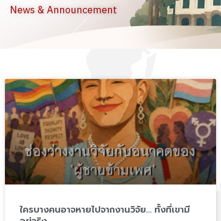
News & Announcement
P
P
P
P
P
a
a
a
a
a
g
g
g
g
g
e
e
e
e
e
ใครบางคนอาจหายไปจากงานวิจัย… ทั้งที่เขามี
อยู่จริง