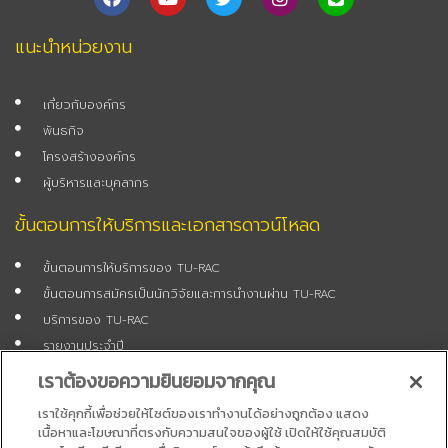
a
o
w
n
i
c
u
i
s
n
e
t
t
t
e
แนะนำหน่วยงาน
b
u
t
a
o
b
e
g
o
e
r
r
เกี่ยวกับองค์กร
k
a
m
พันธกิจ
โครงสร้างองค์กร
ผู้บริหารและบุคลากร
ขั้นตอนการให้บริการและเอกสารดาวน์โหลด
ขั้นตอนการให้บริการของ TU-RAC
ขั้นตอนการสมัครเป็นนักวิจัยและการนำงานผ่าน TU-RAC
บริการของ TU-RAC
รายงานประจำปี
แบบฟอร์มสมัครเป็นนักวิจัย
เราต้องขอความยินยอมจากคุณ
แบบฟอร์มสมัครงาน
เราใช้คุกกี้เพื่อช่วยให้ไซต์ของเราทำงานได้อย่างถูกต้อง แสดง
คำถามที่พบบ่อย (FAQ)
เนื้อหาและโฆษณาที่ตรงกับความสนใจของผู้ใช้ เปิดให้ใช้คุณสมบัติ