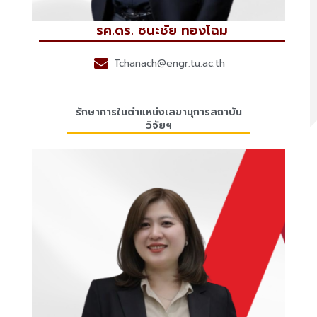
รศ.ดร. ชนะชัย ทองโฉม
Tchanach@engr.tu.ac.th
รักษาการในตำแหน่งเลขานุการสถาบัน
วิจัยฯ