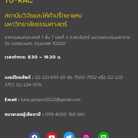
TU-RAC
สถาบันวิจัยและให้คำปรึกษาแห่ง
มหาวิทยาลัยธรรมศาสตร์
อาคารอเนกประสงค์ 1 ชั้น 7 เลขที่ 2 ถ.พระจันทร์ แขวงพระบรมมหาราช
วัง เขตพระนคร กรุงเทพฯ 10200
เวลาทำการ: 8.30 – 16.30 น.
เบอร์โทรศัพท์ :
02-221-6111-20 ต่อ 7500-7502 หรือ 02-223-
3757, 02-224-1376
Email :
turac.project2022@gmail.com
หมายเลขผู้เสียภาษี :
099 4000 160 861
F
Y
T
I
L