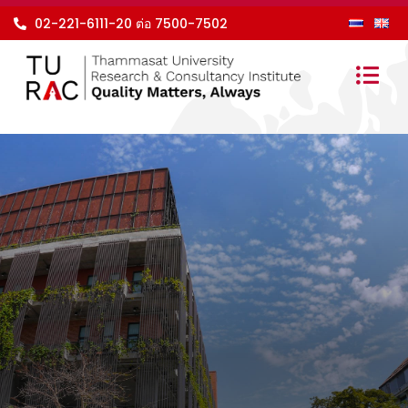
Skip
02-221-6111-20 ต่อ 7500-7502
to
content