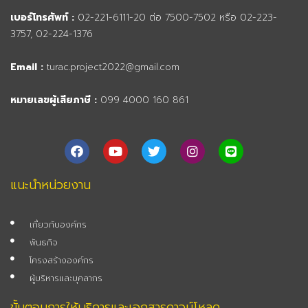
เบอร์โทรศัพท์ :
02-221-6111-20 ต่อ 7500-7502 หรือ 02-223-
3757, 02-224-1376
Email :
turac.project2022@gmail.com
หมายเลขผู้เสียภาษี :
099 4000 160 861
F
Y
T
I
L
a
o
w
n
i
c
u
i
s
n
e
t
t
t
e
แนะนำหน่วยงาน
b
u
t
a
o
b
e
g
o
e
r
r
เกี่ยวกับองค์กร
k
a
m
พันธกิจ
โครงสร้างองค์กร
ผู้บริหารและบุคลากร
ขั้นตอนการให้บริการและเอกสารดาวน์โหลด