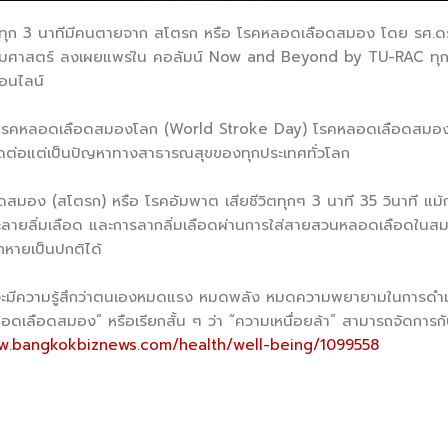
 ทุก 3 นาทีมีคนตายจาก สโตรก หรือ โรคหลอดเลือดสมอง โดย รศ.ด
มศาสตร์ ลงเผยแพร่ใน คอลัมน์ Now and Beyond by TU-RAC ทุกวั
ออนไลน์
วันโรคหลอดเลือดสมองโลก (World Stroke Day) โรคหลอดเลือดสมอง หร
่ติดต่อแต่เป็นปัญหาทางสาธารณสุขของทุกประเทศทั่วโลก
ดสมอง (สโตรก) หรือ โรคอัมพาต เสียชีวิตทุกๆ 3 นาที 35 วินาที แม้ก
ละลายลิ่มเลือด และการลากลิ่มเลือดผ่านการใส่สายสวนหลอดเลือดในสมอ
หายเป็นปกติได้
จะมีความรู้สึกว่าตนเองหมดแรง หมดพลัง หมดความพยายามในการดำเนินชี
ลอดเลือดสมอง” หรือเรียกสั้น ๆ ว่า “ความเหนื่อยล้า” สามารถจัดการกั
ww.bangkokbiznews.com/health/well-being/1099558