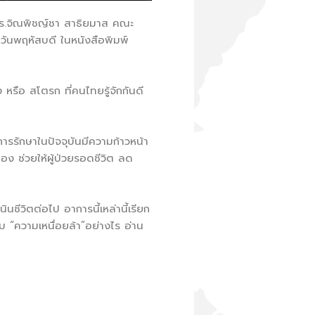
ร.จิณพิชญ์ชา สาธิยมาส คณะ
นพฤหัสบดี ในหนังสือพิมพ์
ือ สโตรก ที่คนไทยรู้จักกันดี
ารรักษาในปัจจุบันมีความก้าวหน้า
ง ช่วยให้ผู้ป่วยรอดชีวิต ลด
วิตต่อไป อาการนี้เหล่านี้เรียก
บ “ความเหนื่อยล้า”อย่างไร อ่าน