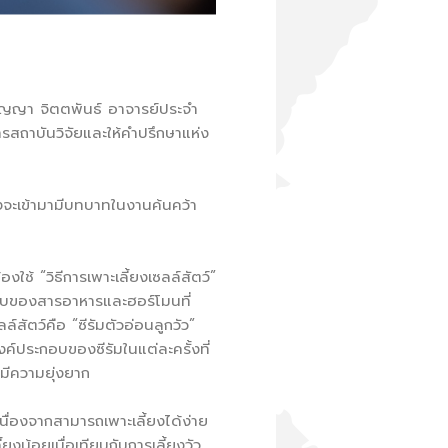
ปญญา จิตตพันธ์ อาจารย์ประจำ
สถาบันวิจัยและให้คำปรึกษาแห่ง
งจะเข้ามามีบทบาทในงานค้นคว้า
ช้ “วิธีการเพาะเลี้ยงเซลล์สัตว์”
ะกอบของสารอาหารและฮอร์โมนที่
์สัตว์คือ “ซีรัมตัวอ่อนลูกวัว”
์ประกอบของซีรัมในแต่ละครั้งที่
์มีความยุ่งยาก
นื่องจากสามารถเพาะเลี้ยงได้ง่าย
ยงน้อยเมื่อเทียบกับการเลี้ยงวัว