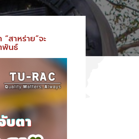
 “สาหร่าย”จะ
พันธ์