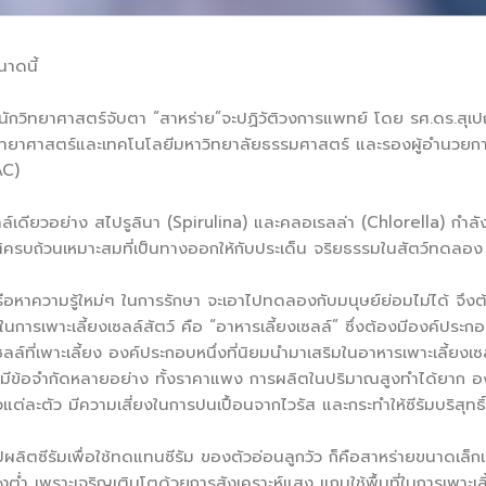
นาดนี้
ักวิทยาศาสตร์จับตา “สาหร่าย”จะปฏิวัติวงการแพทย์ โดย รศ.ดร.สุเ
ทยาศาสตร์และเทคโนโลยีมหาวิทยาลัยธรรมศาสตร์ และรองผู้อำนวยการ
AC)
ล์เดียวอย่าง สไปรูลินา (Spirulina) และคลอเรลล่า (Chlorella) กำลั
ิครบถ้วนเหมาะสมที่เป็นทางออกให้กับประเด็น จริยธรรมในสัตว์ทดลอง
าความรู้ใหม่ๆ ในการรักษา จะเอาไปทดลองกับมนุษย์ย่อมไม่ได้ จึงต้องใ
ในการเพาะเลี้ยงเซลล์สัตว์ คือ “อาหารเลี้ยงเซลล์” ซึ่งต้องมีองค์ปร
ที่เพาะเลี้ยง องค์ประกอบหนึ่งที่นิยมนำมาเสริมในอาหารเพาะเลี้ยงเซลล
ีมีข้อจำกัดหลายอย่าง ทั้งราคาแพง การผลิตในปริมาณสูงทำได้ยาก องค
ต่ละตัว มีความเสี่ยงในการปนเปื้อนจากไวรัส และกระทำให้ซีรัมบริสุทธิ
ปผลิตซีรัมเพื่อใช้ทดแทนซีรัม ของตัวอ่อนลูกวัว ก็คือสาหร่ายขนาดเล็กเ
งต่ำ เพราะเจริญเติบโตด้วยการสังเคราะห์แสง แถมใช้พื้นที่ในการเพาะเลี้