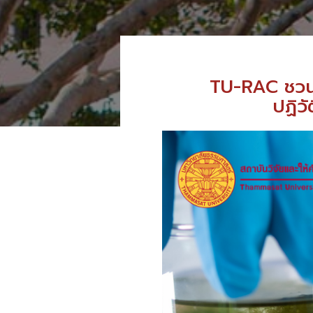
TU-RAC ชวนอ
ปฏิว