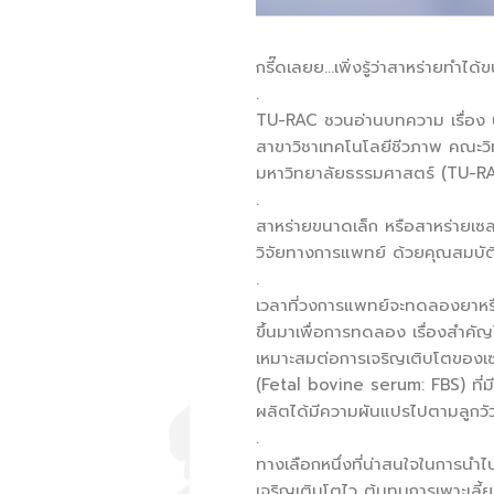
กรี๊ดเลยย…เพิ่งรู้ว่าสาหร่ายทำได้ข
.
TU-RAC ชวนอ่านบทความ เรื่อง น
สาขาวิชาเทคโนโลยีชีวภาพ คณะวิ
มหาวิทยาลัยธรรมศาสตร์ (TU-R
.
สาหร่ายขนาดเล็ก หรือสาหร่ายเซล
วิจัยทางการแพทย์ ด้วยคุณสมบัต
.
เวลาที่วงการแพทย์จะทดลองยาหรือห
ขึ้นมาเพื่อการทดลอง เรื่องสำคัญ
เหมาะสมต่อการเจริญเติบโตของเซลล์
(Fetal bovine serum: FBS) ที่ม
ผลิตได้มีความผันแปรไปตามลูกวัวแ
.
ทางเลือกหนึ่งที่น่าสนใจในการนำไ
เจริญเติบโตไว ต้นทุนการเพาะเลี้ย