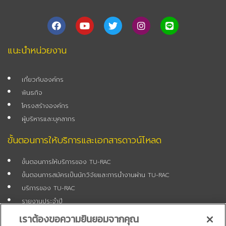
F
Y
T
I
L
a
o
w
n
i
c
u
i
s
n
e
t
t
t
e
แนะนำหน่วยงาน
b
u
t
a
o
b
e
g
o
e
r
r
เกี่ยวกับองค์กร
k
a
m
พันธกิจ
โครงสร้างองค์กร
ผู้บริหารและบุคลากร
ขั้นตอนการให้บริการและเอกสารดาวน์โหลด
ขั้นตอนการให้บริการของ TU-RAC
ขั้นตอนการสมัครเป็นนักวิจัยและการนำงานผ่าน TU-RAC
บริการของ TU-RAC
รายงานประจำปี
แบบฟอร์มสมัครเป็นนักวิจัย
เราต้องขอความยินยอมจากคุณ