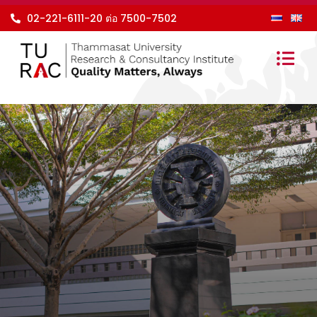
Skip
02-221-6111-20 ต่อ 7500-7502
to
content