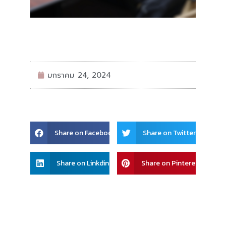
มกราคม 24, 2024
Share
Share
Share on Facebook
Share on Twitter
on
on
facebook
twitter
Share
Share
Share on Linkdin
Share on Pinterest
on
on
linkedin
pinterest