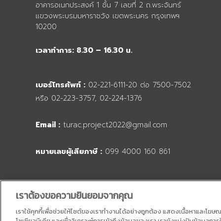
อาคารอเนกประสงค์ 1 ชั้น 7 เลขที่ 2 ถ.พระจันทร์
แขวงพระบรมมหาราชวัง เขตพระนคร กรุงเทพฯ
10200
เวลาทำการ: 8.30 – 16.30 น.
เบอร์โทรศัพท์ :
02-221-6111-20 ต่อ 7500-7502
หรือ 02-223-3757, 02-224-1376
Email :
turac.project2022@gmail.com
หมายเลขผู้เสียภาษี :
099 4000 160 861
F
Y
T
I
L
a
o
w
n
i
เราต้องขอความยินยอมจากคุณ
c
u
i
s
n
e
t
t
t
e
เราใช้คุกกี้เพื่อช่วยให้ไซต์ของเราทำงานได้อย่างถูกต้อง แสดงเนื้อหาและโฆษ
b
u
t
a
โซเชียลมีเดีย และเพื่อวิเคราะห์การเข้าถึงข้อมูลของเรา เรายังแบ่งปันข้อมูลก